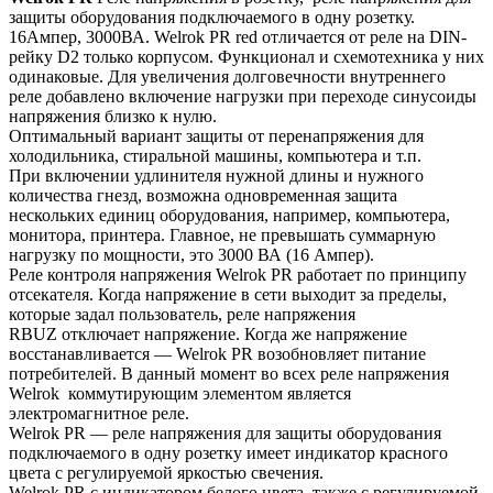
защиты оборудования подключаемого в одну розетку.
16Ампер, 3000ВА. Welrok PR red отличается от реле на DIN-
рейку D2 только корпусом. Функционал и схемотехника у них
одинаковые. Для увеличения долговечности внутреннего
реле добавлено включение нагрузки при переходе синусоиды
напряжения близко к нулю.
Оптимальный вариант защиты от перенапряжения для
холодильника, стиральной машины, компьютера и т.п.
При включении удлинителя нужной длины и нужного
количества гнезд, возможна одновременная защита
нескольких единиц оборудования, например, компьютера,
монитора, принтера. Главное, не превышать суммарную
нагрузку по мощности, это 3000 ВА (16 Ампер).
Реле контроля напряжения Welrok PR работает по принципу
отсекателя. Когда напряжение в сети выходит за пределы,
которые задал пользователь, реле напряжения
RBUZ отключает напряжение. Когда же напряжение
восстанавливается — Welrok PR возобновляет питание
потребителей. В данный момент во всех реле напряжения
Welrok коммутирующим элементом является
электромагнитное реле.
Welrok PR — реле напряжения для защиты оборудования
подключаемого в одну розетку имеет индикатор красного
цвета с регулируемой яркостью свечения.
Welrok PR с индикатором белого цвета, также с регулируемой