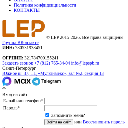
Политика конфиденциальности
КОНТАКТЫ
© LEP 2015-2026. Все права защищены.
Группа ВКонтакте
ИНН:
780531938451
ОГРНИП:
321784700155241
Заказать звонок
+7 (812) 765-34-04
info@lepspb.ru
Санкт-Петербург
Южное ш. 37, ТЦ «Мультимекс», зал №2, секция 13
Вход на сайт
E-mail или телефон
*
Пароль
*
Запомнить меня?
или
Восстановить пароль