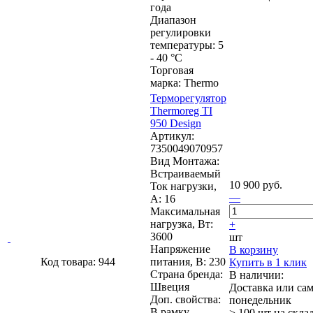
года
Диапазон
регулировки
температуры: 5
- 40 °C
Торговая
марка: Thermo
Терморегулятор
Thermoreg TI
950 Design
Артикул:
7350049070957
Вид Монтажа:
Встраиваемый
10 900 руб.
Ток нагрузки,
—
А: 16
Максимальная
нагрузка, Вт:
+
3600
шт
Напряжение
В корзину
Код товара: 944
питания, В: 230
Купить в 1 клик
Страна бренда:
В наличии:
Швеция
Доставка или са
Доп. свойства:
понедельник
В рамку
> 100 шт
на скла