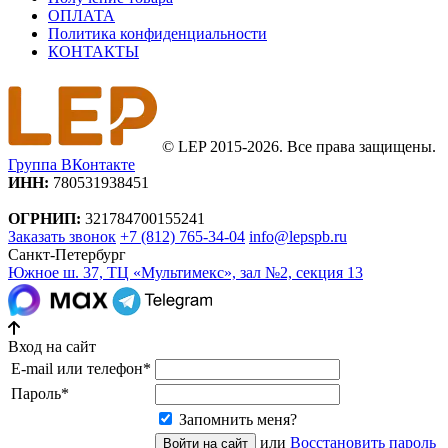
ОПЛАТА
Политика конфиденциальности
КОНТАКТЫ
© LEP 2015-2026. Все права защищены.
Группа ВКонтакте
ИНН:
780531938451
ОГРНИП:
321784700155241
Заказать звонок
+7 (812) 765-34-04
info@lepspb.ru
Санкт-Петербург
Южное ш. 37, ТЦ «Мультимекс», зал №2, секция 13
Вход на сайт
E-mail или телефон
*
Пароль
*
Запомнить меня?
или
Восстановить пароль