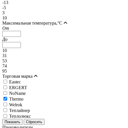
-13
-5
3
10
Максимальная температура,°C
От
До
10
31
53
74
95
Торговая марка
Eastec
ERGERT
NoName
Thermo
Welrok
Теплайнер
Теплолюкс
Производители