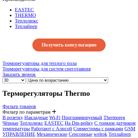
EASTEC
THERMO
Теплолюкс
Теплайнер
Получить консультацию
Терморегуляторы для теплого пола
Терморегуляторы для систем снеготаяния
Заказать звонок
Терморегуляторы Thermo
Фильтр товаров
Фильтр по параметрам
В розетку
Накладные
Wi-Fi
Программируемый
Thermoreg
Чёрные
Теплолюкс
EASTEC
На Din-рейку
С тонким датчиком
температуры
Работают с Алисой
Совместимы с рамками
GSM
УПРАВЛЕНИЕ
Механические
Сенсорные
welrok
Теплайнер