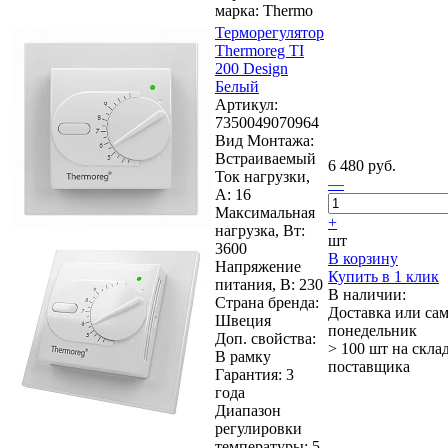
марка: Thermo
Терморегулятор
Thermoreg TI
200 Design
Белый
Артикул:
7350049070964
Вид Монтажа:
Встраиваемый
6 480 руб.
Ток нагрузки,
—
А: 16
Максимальная
+
нагрузка, Вт:
шт
3600
В корзину
Напряжение
Купить в 1 клик
питания, В: 230
В наличии:
Страна бренда:
Доставка или са
Швеция
понедельник
Доп. свойства:
> 100 шт
на скла
В рамку
поставщика
Гарантия: 3
года
Диапазон
регулировки
температуры: 5