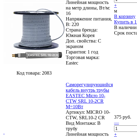
Линейная мощность
+
на метр длины, Вт/м:
м
16
В корзину
Напряжение питания,
Купить в 1
В: 220
В наличии
Страна бренда:
Срок пост
Южная Корея
Доп. свойства: С
экраном
Гарантия: 1 год
Торговая марка:
Eastec
Код товара: 2083
Cаморегулирующийся
кабель внутрь трубы
EASTEC Micro 10-
CTW SRL 10-2CR
М=10Вт
Артикул: MICRO 10-
375 руб.
CTW, SRL10-2 CR
—
Вид Монтажа: В
трубу
Линейная мощность
+