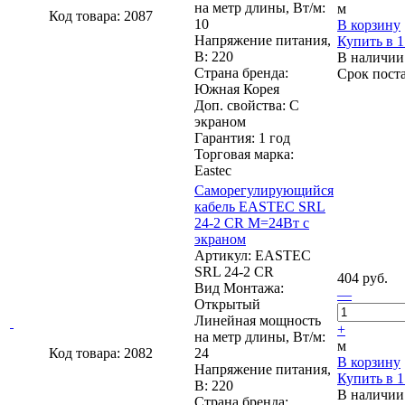
на метр длины, Вт/м:
м
Код товара: 2087
10
В корзину
Напряжение питания,
Купить в 1
В: 220
В наличии
Страна бренда:
Срок пост
Южная Корея
Доп. свойства: С
экраном
Гарантия: 1 год
Торговая марка:
Eastec
Cаморегулирующийся
кабель EASTEC SRL
24-2 CR М=24Вт с
экраном
Артикул: EASTEC
SRL 24-2 CR
404 руб.
Вид Монтажа:
—
Открытый
Линейная мощность
+
на метр длины, Вт/м:
м
Код товара: 2082
24
В корзину
Напряжение питания,
Купить в 1
В: 220
В наличии
Страна бренда: