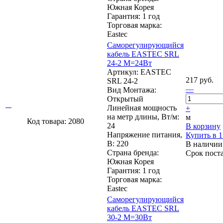
Южная Корея
Гарантия: 1 год
Торговая марка:
Eastec
Cаморегулирующийся
кабель EASTEC SRL
24-2 М=24Вт
Артикул: EASTEC
217 руб.
SRL 24-2
—
Вид Монтажа:
Открытый
Линейная мощность
+
на метр длины, Вт/м:
м
Код товара: 2080
24
В корзину
Напряжение питания,
Купить в 1
В: 220
В наличии
Страна бренда:
Срок пост
Южная Корея
Гарантия: 1 год
Торговая марка:
Eastec
Cаморегулирующийся
кабель EASTEC SRL
30-2 М=30Вт