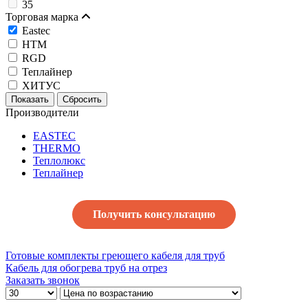
35
Торговая марка
Eastec
HTM
RGD
Теплайнер
ХИТУС
Производители
EASTEC
THERMO
Теплолюкс
Теплайнер
Получить консультацию
Готовые комплекты греющего кабеля для труб
Кабель для обогрева труб на отрез
Заказать звонок