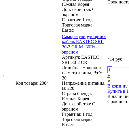
Срок пост
Южная Корея
Доп. свойства: С
экраном
Гарантия: 1 год
Торговая марка:
Eastec
Cаморегулирующийся
кабель EASTEC SRL
30-2 CR М=30Вт с
экраном
Артикул: EASTEC
414 руб.
SRL 30-2 CR
—
Линейная мощность
на метр длины, Вт/м:
+
30
м
Код товара: 2084
Напряжение питания,
В корзину
В: 220
Купить в 1
Страна бренда:
В наличии
Южная Корея
Срок пост
Доп. свойства: С
экраном
Гарантия: 1 год
Торговая марка:
Eastec