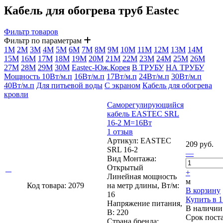
Кабель для обогрева труб Eastec
Фильтр товаров
Фильтр по параметрам
1М
2М
3М
4М
5М
6М
7М
8М
9М
10М
11М
12М
13М
14М
15М
16М
17М
18М
19М
20М
21М
22М
23М
24М
25М
26М
27М
28М
29М
30М
Eastec-Юж.Корея
В ТРУБУ
НА ТРУБУ
Мощность 10Вт/м.п
16Вт/м.п
17Вт/м.п
24Вт/м.п
30Вт/м.п
40Вт/м.п
Для питьевой воды
С экраном
Кабель для обогрева
кровли
Cаморегулирующийся
кабель EASTEC SRL
16-2 М=16Вт
1 отзыв
Артикул: EASTEC
209 руб.
SRL 16-2
—
Вид Монтажа:
Открытый
+
Линейная мощность
м
Код товара: 2079
на метр длины, Вт/м:
В корзину
16
Купить в 1
Напряжение питания,
В наличии
В: 220
Срок пост
Страна бренда: