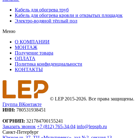
Кабель для обогрева труб
Кабель для обогрева кровли и открытых площадок
Электро-водяной тёплый пол
Меню
О КОМПАНИИ
МОНТАЖ
Получение товара
ОПЛАТА
Политика конфиденциальности
КОНТАКТЫ
© LEP 2015-2026. Все права защищены.
Группа ВКонтакте
ИНН:
780531938451
ОГРНИП:
321784700155241
Заказать звонок
+7 (812) 765-34-04
info@lepspb.ru
Санкт-Петербург
Южное ш. 37, ТЦ «Мультимекс», зал №2, секция 13